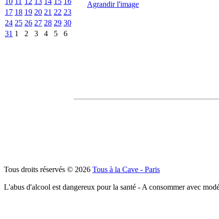
10
11
12
13
14
15
16
Agrandir l'image
17
18
19
20
21
22
23
24
25
26
27
28
29
30
31
1
2
3
4
5
6
Tous droits réservés © 2026
Tous à la Cave - Paris
L'abus d'alcool est dangereux pour la santé - A consommer avec modé