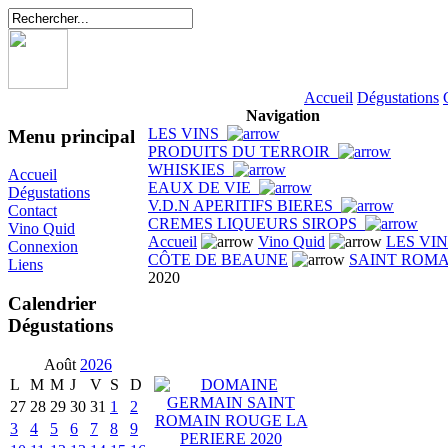
Accueil
Dégustations
Navigation
LES VINS
Menu principal
PRODUITS DU TERROIR
WHISKIES
Accueil
EAUX DE VIE
Dégustations
V.D.N APERITIFS BIERES
Contact
CREMES LIQUEURS SIROPS
Vino Quid
Accueil
Vino Quid
LES VI
Connexion
CÔTE DE BEAUNE
SAINT ROM
Liens
2020
Calendrier
Dégustations
Août
2026
L
M
M
J
V
S
D
27
28
29
30
31
1
2
3
4
5
6
7
8
9