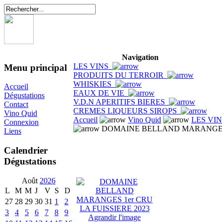
Navigation
LES VINS
Menu principal
PRODUITS DU TERROIR
WHISKIES
Accueil
EAUX DE VIE
Dégustations
V.D.N APERITIFS BIERES
Contact
CREMES LIQUEURS SIROPS
Vino Quid
Accueil
Vino Quid
LES VI
Connexion
DOMAINE BELLAND MARANGES 1
Liens
Calendrier
Dégustations
Août
2026
L
M
M
J
V
S
D
27
28
29
30
31
1
2
3
4
5
6
7
8
9
Agrandir l'image