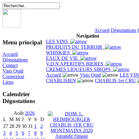
Accueil
Dégustations
Navigation
LES VINS
Menu principal
PRODUITS DU TERROIR
WHISKIES
Accueil
EAUX DE VIE
Dégustations
V.D.N APERITIFS BIERES
Contact
CREMES LIQUEURS SIROPS
Vino Quid
Accueil
Vino Quid
LES VI
Connexion
CHABLISIEN
CHABLIS 1er CRU
Liens
Calendrier
Dégustations
Août
2026
L
M
M
J
V
S
D
27
28
29
30
31
1
2
3
4
5
6
7
8
9
Agrandir l'image