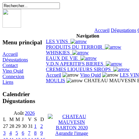
Accueil
Dégustations
Navigation
LES VINS
Menu principal
PRODUITS DU TERROIR
WHISKIES
Accueil
EAUX DE VIE
Dégustations
V.D.N APERITIFS BIERES
Contact
CREMES LIQUEURS SIROPS
Vino Quid
Accueil
Vino Quid
LES VI
Connexion
MOULIS
CHATEAU MAUVESIN B
Liens
Calendrier
Dégustations
Août
2026
L
M
M
J
V
S
D
27
28
29
30
31
1
2
3
4
5
6
7
8
9
Agrandir l'image