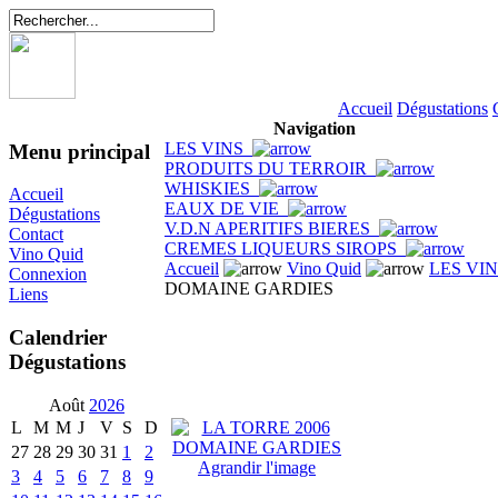
Accueil
Dégustations
Navigation
LES VINS
Menu principal
PRODUITS DU TERROIR
WHISKIES
Accueil
EAUX DE VIE
Dégustations
V.D.N APERITIFS BIERES
Contact
CREMES LIQUEURS SIROPS
Vino Quid
Accueil
Vino Quid
LES VI
Connexion
DOMAINE GARDIES
Liens
Calendrier
Dégustations
Août
2026
L
M
M
J
V
S
D
27
28
29
30
31
1
2
Agrandir l'image
3
4
5
6
7
8
9