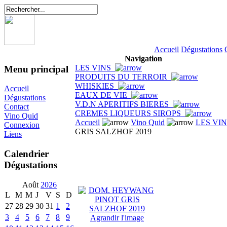
Accueil
Dégustations
Navigation
LES VINS
Menu principal
PRODUITS DU TERROIR
WHISKIES
Accueil
EAUX DE VIE
Dégustations
V.D.N APERITIFS BIERES
Contact
CREMES LIQUEURS SIROPS
Vino Quid
Accueil
Vino Quid
LES VI
Connexion
GRIS SALZHOF 2019
Liens
Calendrier
Dégustations
Août
2026
L
M
M
J
V
S
D
27
28
29
30
31
1
2
3
4
5
6
7
8
9
Agrandir l'image