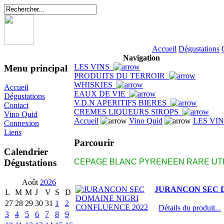
Accueil
Dégustations
Navigation
LES VINS
Menu principal
PRODUITS DU TERROIR
WHISKIES
Accueil
EAUX DE VIE
Dégustations
V.D.N APERITIFS BIERES
Contact
CREMES LIQUEURS SIROPS
Vino Quid
Accueil
Vino Quid
LES VI
Connexion
Liens
Parcourir
Calendrier
Dégustations
CEPAGE BLANC PYRENEEN RARE UTI
Août
2026
JURANCON SEC 
L
M
M
J
V
S
D
27
28
29
30
31
1
2
Détails du produit...
3
4
5
6
7
8
9