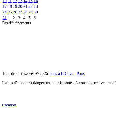
10
11
12
13
14
15
16
17
18
19
20
21
22
23
24
25
26
27
28
29
30
31
1
2
3
4
5
6
Pas d'événements
Tous droits réservés © 2026
Tous à la Cave - Paris
L'abus d'alcool est dangereux pour la santé - A consommer avec modé
Creation