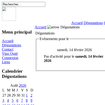
Accueil
Dégustations
Accueil
Dégustations
Menu principal
Dégustations
Evènements pour le
Accueil
Dégustations
Contact
samedi, 14 février 2026
Vino Quid
Pas d'activité pour le
samedi, 14 février
Connexion
2026
Liens
Calendrier
Dégustations
Août
2026
L
M
M
J
V
S
D
27
28
29
30
31
1
2
3
4
5
6
7
8
9