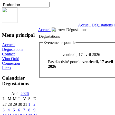
Accueil
Dégustations
Accueil
Dégustations
Menu principal
Dégustations
Evènements pour le
Accueil
Dégustations
Contact
vendredi, 17 avril 2026
Vino Quid
Pas d'activité pour le
vendredi, 17 avril
Connexion
2026
Liens
Calendrier
Dégustations
Août
2026
L
M
M
J
V
S
D
27
28
29
30
31
1
2
3
4
5
6
7
8
9