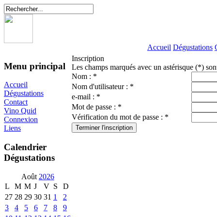
Accueil
Dégustations
Inscription
Menu principal
Les champs marqués avec un astérisque (*) sont
Nom : *
Accueil
Nom d'utilisateur : *
Dégustations
e-mail : *
Contact
Mot de passe : *
Vino Quid
Vérification du mot de passe : *
Connexion
Liens
Calendrier
Dégustations
Août
2026
L
M
M
J
V
S
D
27
28
29
30
31
1
2
3
4
5
6
7
8
9