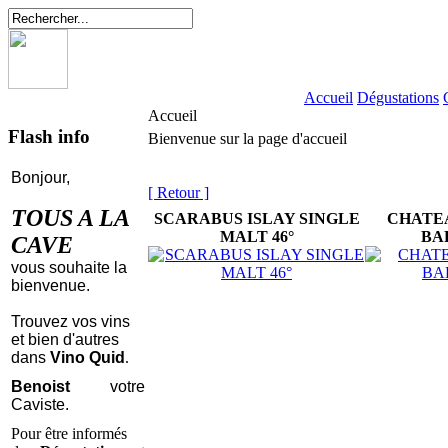
Accueil
Dégustations
Accueil
Flash info
Bienvenue sur la page d'accueil
Bonjour,
[ Retour ]
TOUS A LA
SCARABUS ISLAY SINGLE
CHATE
MALT 46°
BA
CAVE
vous souhaite la
bienvenue.
Trouvez vos vins
et bien d'autres
dans
Vino Quid
.
Benoist
votre
Caviste.
Pour être informés