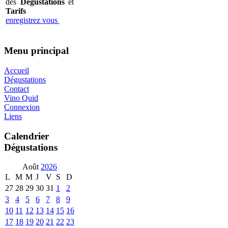
des
Dégustations
et
Tarifs
enregistrez vous
Menu principal
Accueil
Dégustations
Contact
Vino Quid
Connexion
Liens
Calendrier
Dégustations
Août
2026
L
M
M
J
V
S
D
27
28
29
30
31
1
2
3
4
5
6
7
8
9
10
11
12
13
14
15
16
17
18
19
20
21
22
23