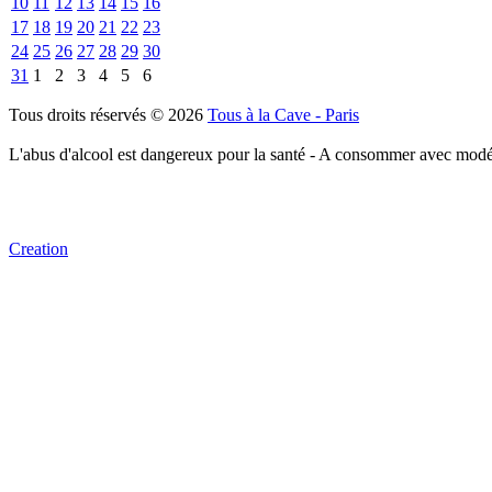
10
11
12
13
14
15
16
17
18
19
20
21
22
23
24
25
26
27
28
29
30
31
1
2
3
4
5
6
Tous droits réservés © 2026
Tous à la Cave - Paris
L'abus d'alcool est dangereux pour la santé - A consommer avec modé
Creation