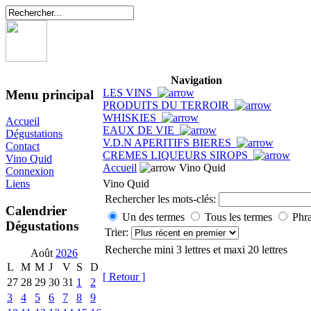
Navigation
LES VINS
Menu principal
PRODUITS DU TERROIR
WHISKIES
Accueil
EAUX DE VIE
Dégustations
V.D.N APERITIFS BIERES
Contact
CREMES LIQUEURS SIROPS
Vino Quid
Accueil
Vino Quid
Connexion
Vino Quid
Liens
Rechercher les mots-clés:
Calendrier
Un des termes
Tous les termes
Phra
Dégustations
Trier:
Recherche mini 3 lettres et maxi 20 lettres
Août
2026
L
M
M
J
V
S
D
[ Retour ]
27
28
29
30
31
1
2
3
4
5
6
7
8
9