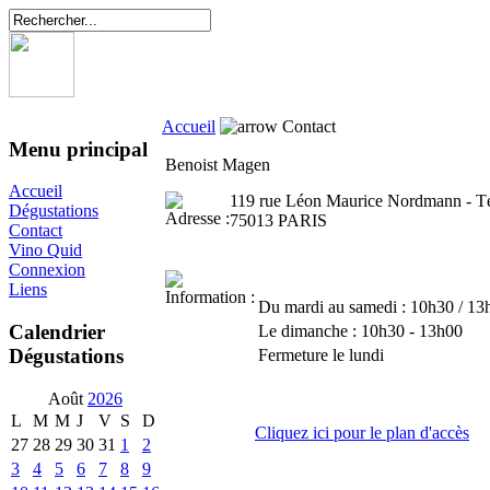
Accueil
Contact
Menu principal
Benoist Magen
Accueil
119 rue Léon Maurice Nordmann - Té
Dégustations
75013 PARIS
Contact
Vino Quid
Connexion
Liens
Du mardi au samedi : 10h30 / 13
Calendrier
Le dimanche : 10h30 - 13h00
Dégustations
Fermeture le lundi
Août
2026
L
M
M
J
V
S
D
Cliquez ici pour le plan d'accès
27
28
29
30
31
1
2
3
4
5
6
7
8
9