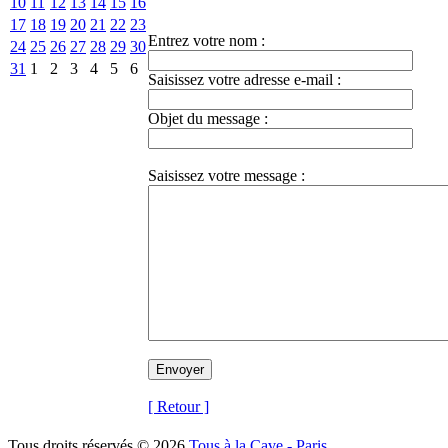
10
11
12
13
14
15
16
17
18
19
20
21
22
23
Entrez votre nom :
24
25
26
27
28
29
30
31
1
2
3
4
5
6
Saisissez votre adresse e-mail :
Objet du message :
Saisissez votre message :
[ Retour ]
Tous droits réservés © 2026
Tous à la Cave - Paris