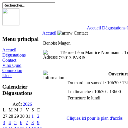
Accueil
Dégustations
Accueil
Contact
Menu principal
Benoist Magen
Accueil
119 rue Léon Maurice Nordmann - Té
Dégustations
75013 PARIS
Contact
Vino Quid
Connexion
Ouvertur
Liens
Du mardi au samedi : 10h30 / 13
Calendrier
Le dimanche : 10h30 - 13h00
Dégustations
Fermeture le lundi
Août
2026
L
M
M
J
V
S
D
27
28
29
30
31
1
2
Cliquez ici pour le plan d'accès
3
4
5
6
7
8
9