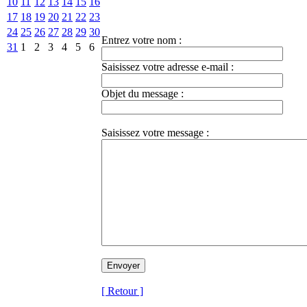
10
11
12
13
14
15
16
17
18
19
20
21
22
23
24
25
26
27
28
29
30
Entrez votre nom :
31
1
2
3
4
5
6
Saisissez votre adresse e-mail :
Objet du message :
Saisissez votre message :
[ Retour ]