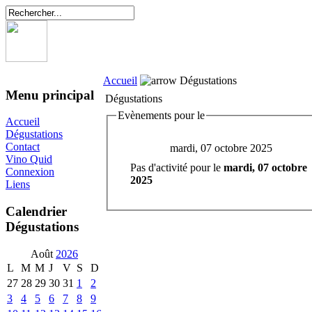
Accueil
Dégustations
Menu principal
Dégustations
Evènements pour le
Accueil
Dégustations
Contact
mardi, 07 octobre 2025
Vino Quid
Pas d'activité pour le
mardi, 07 octobre
Connexion
2025
Liens
Calendrier
Dégustations
Août
2026
L
M
M
J
V
S
D
27
28
29
30
31
1
2
3
4
5
6
7
8
9