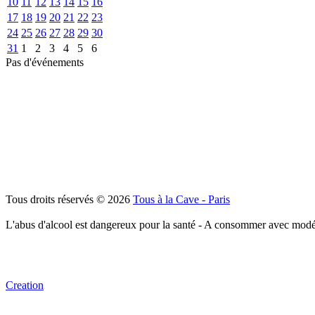
10
11
12
13
14
15
16
17
18
19
20
21
22
23
24
25
26
27
28
29
30
31
1
2
3
4
5
6
Pas d'événements
Tous droits réservés © 2026
Tous à la Cave - Paris
L'abus d'alcool est dangereux pour la santé - A consommer avec modé
Creation