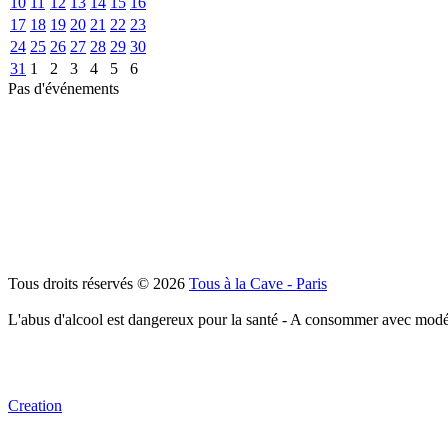
10
11
12
13
14
15
16
17
18
19
20
21
22
23
24
25
26
27
28
29
30
31
1
2
3
4
5
6
Pas d'événements
Tous droits réservés © 2026
Tous à la Cave - Paris
L'abus d'alcool est dangereux pour la santé - A consommer avec modé
Creation