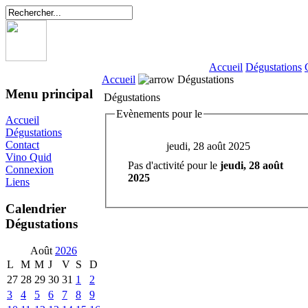
Accueil
Dégustations
Accueil
Dégustations
Menu principal
Dégustations
Evènements pour le
Accueil
Dégustations
Contact
jeudi, 28 août 2025
Vino Quid
Pas d'activité pour le
jeudi, 28 août
Connexion
2025
Liens
Calendrier
Dégustations
Août
2026
L
M
M
J
V
S
D
27
28
29
30
31
1
2
3
4
5
6
7
8
9