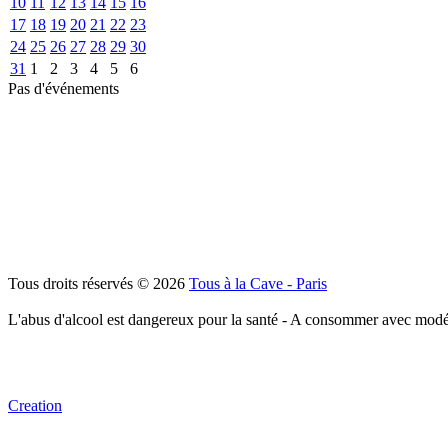
10
11
12
13
14
15
16
17
18
19
20
21
22
23
24
25
26
27
28
29
30
31
1
2
3
4
5
6
Pas d'événements
Tous droits réservés © 2026
Tous à la Cave - Paris
L'abus d'alcool est dangereux pour la santé - A consommer avec modé
Creation