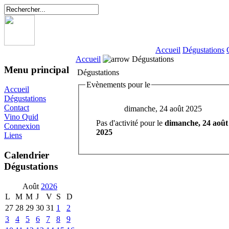
Accueil
Dégustations
Accueil
Dégustations
Menu principal
Dégustations
Evènements pour le
Accueil
Dégustations
Contact
dimanche, 24 août 2025
Vino Quid
Pas d'activité pour le
dimanche, 24 août
Connexion
2025
Liens
Calendrier
Dégustations
Août
2026
L
M
M
J
V
S
D
27
28
29
30
31
1
2
3
4
5
6
7
8
9