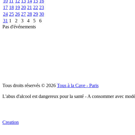
10
11
12
13
14
15
16
17
18
19
20
21
22
23
24
25
26
27
28
29
30
31
1
2
3
4
5
6
Pas d'événements
Tous droits réservés © 2026
Tous à la Cave - Paris
L'abus d'alcool est dangereux pour la santé - A consommer avec modé
Creation