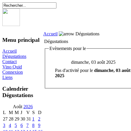
Accueil
Dégustations
Menu principal
Dégustations
Evènements pour le
Accueil
Dégustations
Contact
dimanche, 03 août 2025
Vino Quid
Pas d'activité pour le
dimanche, 03 août
Connexion
2025
Liens
Calendrier
Dégustations
Août
2026
L
M
M
J
V
S
D
27
28
29
30
31
1
2
3
4
5
6
7
8
9