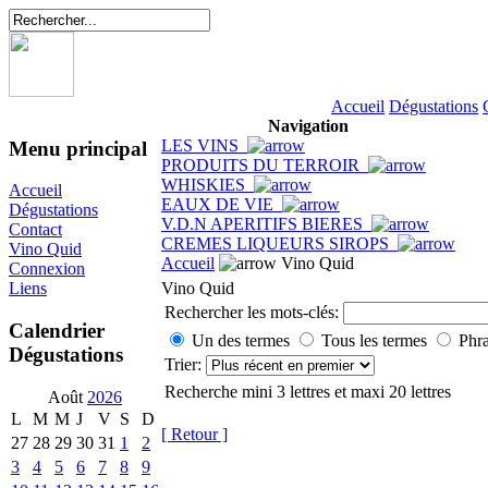
Accueil
Dégustations
Navigation
LES VINS
Menu principal
PRODUITS DU TERROIR
WHISKIES
Accueil
EAUX DE VIE
Dégustations
V.D.N APERITIFS BIERES
Contact
CREMES LIQUEURS SIROPS
Vino Quid
Accueil
Vino Quid
Connexion
Vino Quid
Liens
Rechercher les mots-clés:
Calendrier
Un des termes
Tous les termes
Phra
Dégustations
Trier:
Recherche mini 3 lettres et maxi 20 lettres
Août
2026
L
M
M
J
V
S
D
[ Retour ]
27
28
29
30
31
1
2
3
4
5
6
7
8
9