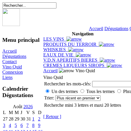
Accueil
Dégustations
Navigation
LES VINS
Menu principal
PRODUITS DU TERROIR
WHISKIES
Accueil
EAUX DE VIE
Dégustations
V.D.N APERITIFS BIERES
Contact
CREMES LIQUEURS SIROPS
Vino Quid
Accueil
Vino Quid
Connexion
Vino Quid
Liens
Rechercher les mots-clés:
Calendrier
Un des termes
Tous les termes
Phra
Dégustations
Trier:
Recherche mini 3 lettres et maxi 20 lettres
Août
2026
L
M
M
J
V
S
D
[ Retour ]
27
28
29
30
31
1
2
3
4
5
6
7
8
9