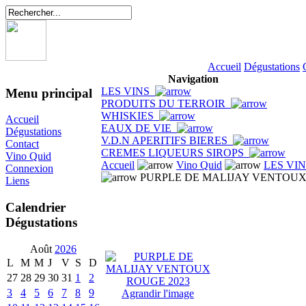
Accueil
Dégustations
Navigation
LES VINS
Menu principal
PRODUITS DU TERROIR
WHISKIES
Accueil
EAUX DE VIE
Dégustations
V.D.N APERITIFS BIERES
Contact
CREMES LIQUEURS SIROPS
Vino Quid
Accueil
Vino Quid
LES VI
Connexion
PURPLE DE MALIJAY VENTOUX
Liens
Calendrier
Dégustations
Août
2026
L
M
M
J
V
S
D
27
28
29
30
31
1
2
3
4
5
6
7
8
9
Agrandir l'image