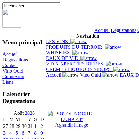
Accueil
Dégustations
Navigation
LES VINS
Menu principal
PRODUITS DU TERROIR
WHISKIES
Accueil
EAUX DE VIE
Dégustations
V.D.N APERITIFS BIERES
Contact
CREMES LIQUEURS SIROPS
Vino Quid
Accueil
Vino Quid
EAUX D
Connexion
Liens
Calendrier
Dégustations
Août
2026
L
M
M
J
V
S
D
Agrandir l'image
27
28
29
30
31
1
2
3
4
5
6
7
8
9