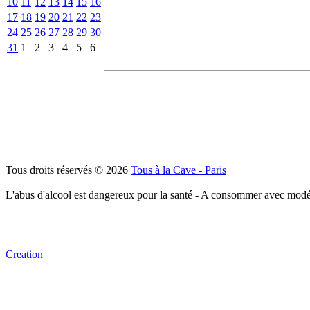
10
11
12
13
14
15
16
17
18
19
20
21
22
23
24
25
26
27
28
29
30
31
1
2
3
4
5
6
Tous droits réservés © 2026
Tous à la Cave - Paris
L'abus d'alcool est dangereux pour la santé - A consommer avec modé
Creation