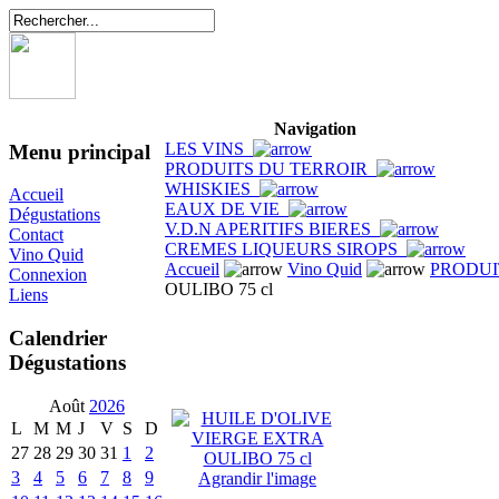
Navigation
LES VINS
Menu principal
PRODUITS DU TERROIR
WHISKIES
Accueil
EAUX DE VIE
Dégustations
V.D.N APERITIFS BIERES
Contact
CREMES LIQUEURS SIROPS
Vino Quid
Accueil
Vino Quid
PRODUI
Connexion
OULIBO 75 cl
Liens
Calendrier
Dégustations
Août
2026
L
M
M
J
V
S
D
27
28
29
30
31
1
2
3
4
5
6
7
8
9
Agrandir l'image