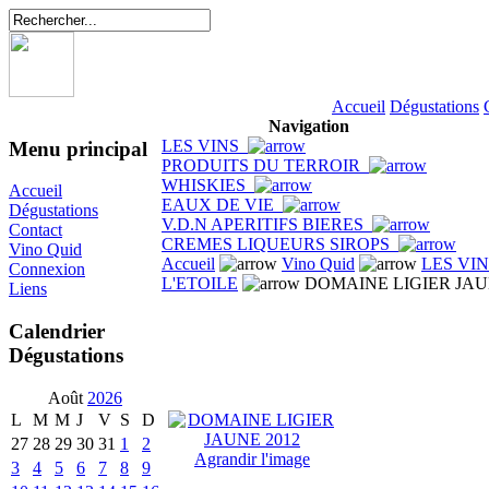
Accueil
Dégustations
Navigation
LES VINS
Menu principal
PRODUITS DU TERROIR
WHISKIES
Accueil
EAUX DE VIE
Dégustations
V.D.N APERITIFS BIERES
Contact
CREMES LIQUEURS SIROPS
Vino Quid
Accueil
Vino Quid
LES VI
Connexion
L'ETOILE
DOMAINE LIGIER JAU
Liens
Calendrier
Dégustations
Août
2026
L
M
M
J
V
S
D
27
28
29
30
31
1
2
Agrandir l'image
3
4
5
6
7
8
9