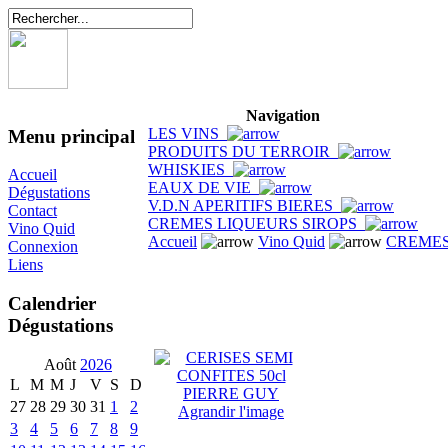
Navigation
LES VINS
Menu principal
PRODUITS DU TERROIR
WHISKIES
Accueil
EAUX DE VIE
Dégustations
V.D.N APERITIFS BIERES
Contact
CREMES LIQUEURS SIROPS
Vino Quid
Accueil
Vino Quid
CREMES
Connexion
Liens
Calendrier
Dégustations
Août
2026
L
M
M
J
V
S
D
27
28
29
30
31
1
2
Agrandir l'image
3
4
5
6
7
8
9