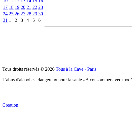
10
11
12
13
14
15
16
17
18
19
20
21
22
23
24
25
26
27
28
29
30
31
1
2
3
4
5
6
Tous droits réservés © 2026
Tous à la Cave - Paris
L'abus d'alcool est dangereux pour la santé - A consommer avec modé
Creation