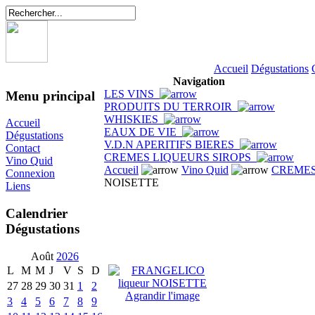
Accueil
Dégustations
Navigation
LES VINS
Menu principal
PRODUITS DU TERROIR
WHISKIES
Accueil
EAUX DE VIE
Dégustations
V.D.N APERITIFS BIERES
Contact
CREMES LIQUEURS SIROPS
Vino Quid
Accueil
Vino Quid
CREMES
Connexion
NOISETTE
Liens
Calendrier
Dégustations
Août
2026
L
M
M
J
V
S
D
27
28
29
30
31
1
2
Agrandir l'image
3
4
5
6
7
8
9