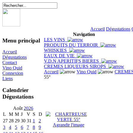
Accueil
Dégustations
Navigation
LES VINS
Menu principal
PRODUITS DU TERROIR
WHISKIES
Accueil
EAUX DE VIE
Dégustations
V.D.N APERITIFS BIERES
Contact
CREMES LIQUEURS SIROPS
Vino Quid
Accueil
Vino Quid
CREMES
Connexion
55°
Liens
Calendrier
Dégustations
Août
2026
L
M
M
J
V
S
D
27
28
29
30
31
1
2
Agrandir l'image
3
4
5
6
7
8
9