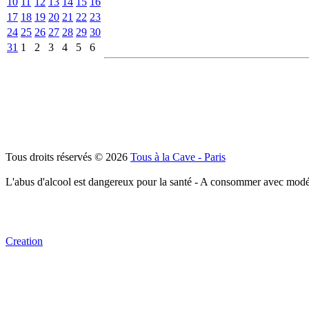
10
11
12
13
14
15
16
17
18
19
20
21
22
23
24
25
26
27
28
29
30
31
1
2
3
4
5
6
Tous droits réservés © 2026
Tous à la Cave - Paris
L'abus d'alcool est dangereux pour la santé - A consommer avec modé
Creation