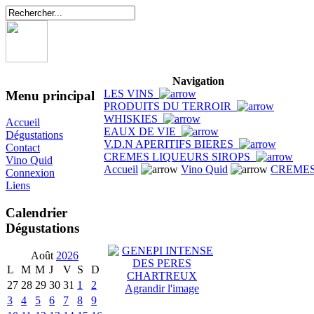
Navigation
LES VINS
Menu principal
PRODUITS DU TERROIR
WHISKIES
Accueil
EAUX DE VIE
Dégustations
V.D.N APERITIFS BIERES
Contact
CREMES LIQUEURS SIROPS
Vino Quid
Accueil
Vino Quid
CREMES
Connexion
Liens
Calendrier
Dégustations
Août
2026
L
M
M
J
V
S
D
27
28
29
30
31
1
2
Agrandir l'image
3
4
5
6
7
8
9