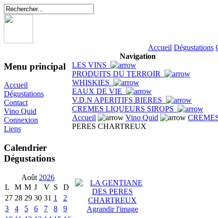
Accueil
Dégustations
Navigation
LES VINS
Menu principal
PRODUITS DU TERROIR
WHISKIES
Accueil
EAUX DE VIE
Dégustations
V.D.N APERITIFS BIERES
Contact
CREMES LIQUEURS SIROPS
Vino Quid
Accueil
Vino Quid
CREMES
Connexion
PERES CHARTREUX
Liens
Calendrier
Dégustations
Août
2026
L
M
M
J
V
S
D
27
28
29
30
31
1
2
3
4
5
6
7
8
9
Agrandir l'image