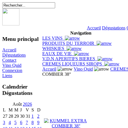
Accueil
Dégustations
Navigation
LES VINS
Menu principal
PRODUITS DU TERROIR
WHISKIES
Accueil
EAUX DE VIE
Dégustations
V.D.N APERITIFS BIERES
Contact
CREMES LIQUEURS SIROPS
Vino Quid
Accueil
Vino Quid
CREMES
Connexion
COMBIER 38°
Liens
Calendrier
Dégustations
Août
2026
L
M
M
J
V
S
D
27
28
29
30
31
1
2
3
4
5
6
7
8
9