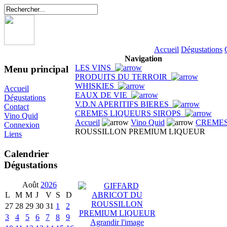
Accueil
Dégustations
Navigation
LES VINS
Menu principal
PRODUITS DU TERROIR
WHISKIES
Accueil
EAUX DE VIE
Dégustations
V.D.N APERITIFS BIERES
Contact
CREMES LIQUEURS SIROPS
Vino Quid
Accueil
Vino Quid
CREMES
Connexion
ROUSSILLON PREMIUM LIQUEUR
Liens
Calendrier
Dégustations
Août
2026
L
M
M
J
V
S
D
27
28
29
30
31
1
2
3
4
5
6
7
8
9
Agrandir l'image