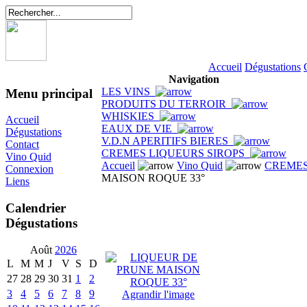
Accueil
Dégustations
Navigation
LES VINS
Menu principal
PRODUITS DU TERROIR
WHISKIES
Accueil
EAUX DE VIE
Dégustations
V.D.N APERITIFS BIERES
Contact
CREMES LIQUEURS SIROPS
Vino Quid
Accueil
Vino Quid
CREMES
Connexion
MAISON ROQUE 33°
Liens
Calendrier
Dégustations
Août
2026
L
M
M
J
V
S
D
27
28
29
30
31
1
2
3
4
5
6
7
8
9
Agrandir l'image