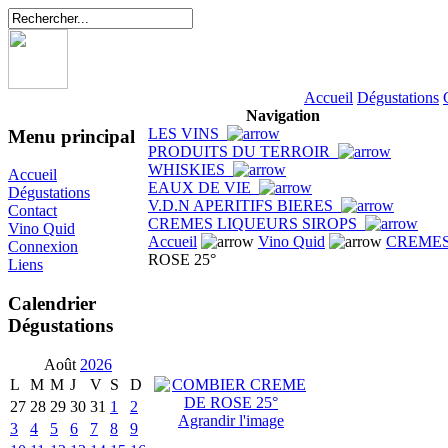
Accueil
Dégustations
Navigation
LES VINS
Menu principal
PRODUITS DU TERROIR
WHISKIES
Accueil
EAUX DE VIE
Dégustations
V.D.N APERITIFS BIERES
Contact
CREMES LIQUEURS SIROPS
Vino Quid
Accueil
Vino Quid
CREMES
Connexion
ROSE 25°
Liens
Calendrier
Dégustations
Août
2026
L
M
M
J
V
S
D
27
28
29
30
31
1
2
Agrandir l'image
3
4
5
6
7
8
9