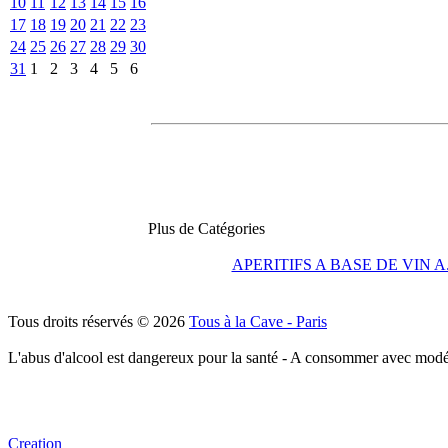
10
11
12
13
14
15
16
17
18
19
20
21
22
23
24
25
26
27
28
29
30
31
1
2
3
4
5
6
Plus de Catégories
APERITIFS A BASE DE VIN A
Tous droits réservés © 2026
Tous à la Cave - Paris
L'abus d'alcool est dangereux pour la santé - A consommer avec modé
Creation