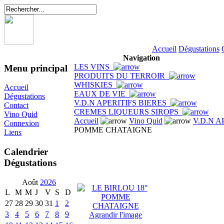
Accueil
Dégustations
Navigation
LES VINS
Menu principal
PRODUITS DU TERROIR
WHISKIES
Accueil
EAUX DE VIE
Dégustations
V.D.N APERITIFS BIERES
Contact
CREMES LIQUEURS SIROPS
Vino Quid
Accueil
Vino Quid
V.D.N A
Connexion
POMME CHATAIGNE
Liens
Calendrier
Dégustations
Août
2026
L
M
M
J
V
S
D
27
28
29
30
31
1
2
3
4
5
6
7
8
9
Agrandir l'image