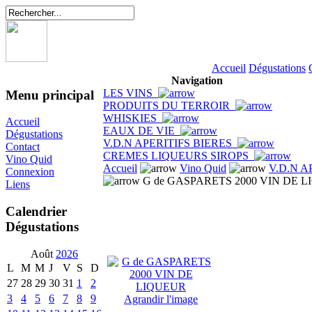
Accueil
Dégustations
Navigation
LES VINS
Menu principal
PRODUITS DU TERROIR
WHISKIES
Accueil
EAUX DE VIE
Dégustations
V.D.N APERITIFS BIERES
Contact
CREMES LIQUEURS SIROPS
Vino Quid
Accueil
Vino Quid
V.D.N A
Connexion
G de GASPARETS 2000 VIN DE 
Liens
Calendrier
Dégustations
Août
2026
L
M
M
J
V
S
D
27
28
29
30
31
1
2
3
4
5
6
7
8
9
Agrandir l'image