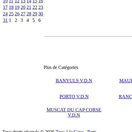
10
11
12
13
14
15
16
17
18
19
20
21
22
23
24
25
26
27
28
29
30
31
1
2
3
4
5
6
Plus de Catégories
BANYULS V.D.N
MAUR
PORTO V.D.N
RANCI
MUSCAT DU CAP CORSE
V.D.N
Tous droits réservés © 2026
Tous à la Cave - Paris