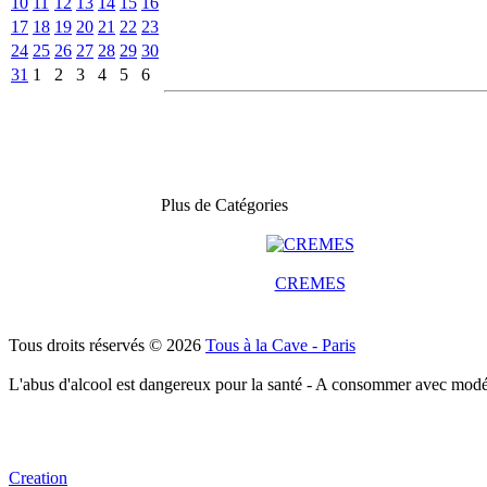
10
11
12
13
14
15
16
17
18
19
20
21
22
23
24
25
26
27
28
29
30
31
1
2
3
4
5
6
Plus de Catégories
CREMES
Tous droits réservés © 2026
Tous à la Cave - Paris
L'abus d'alcool est dangereux pour la santé - A consommer avec modé
Creation