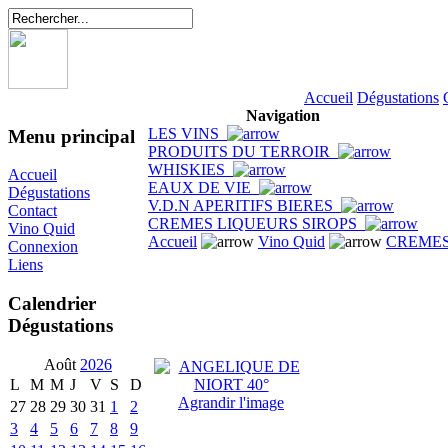
Accueil
Dégustations
Navigation
LES VINS
Menu principal
PRODUITS DU TERROIR
WHISKIES
Accueil
EAUX DE VIE
Dégustations
V.D.N APERITIFS BIERES
Contact
CREMES LIQUEURS SIROPS
Vino Quid
Accueil
Vino Quid
CREMES
Connexion
Liens
Calendrier
Dégustations
Août
2026
L
M
M
J
V
S
D
Agrandir l'image
27
28
29
30
31
1
2
3
4
5
6
7
8
9