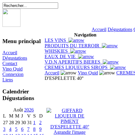
Accueil
Dégustations
Navigation
LES VINS
Menu principal
PRODUITS DU TERROIR
WHISKIES
Accueil
EAUX DE VIE
Dégustations
V.D.N APERITIFS BIERES
Contact
CREMES LIQUEURS SIROPS
Vino Quid
Accueil
Vino Quid
CREMES
Connexion
D'ESPELETTE 40°
Liens
Calendrier
Dégustations
Août
2026
L
M
M
J
V
S
D
27
28
29
30
31
1
2
3
4
5
6
7
8
9
Agrandir l'image