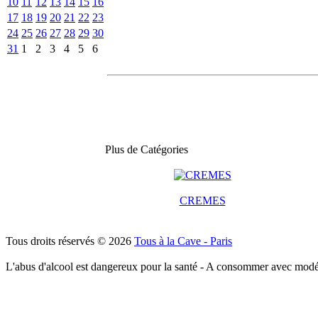
10
11
12
13
14
15
16
17
18
19
20
21
22
23
24
25
26
27
28
29
30
31
1
2
3
4
5
6
Plus de Catégories
CREMES
Tous droits réservés © 2026
Tous à la Cave - Paris
L'abus d'alcool est dangereux pour la santé - A consommer avec modé