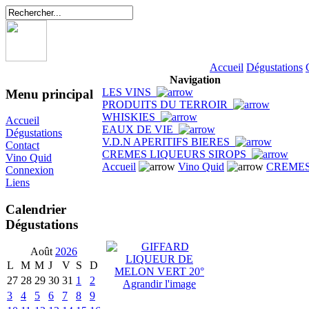
Accueil
Dégustations
Navigation
LES VINS
Menu principal
PRODUITS DU TERROIR
WHISKIES
Accueil
EAUX DE VIE
Dégustations
V.D.N APERITIFS BIERES
Contact
CREMES LIQUEURS SIROPS
Vino Quid
Accueil
Vino Quid
CREMES
Connexion
Liens
Calendrier
Dégustations
Août
2026
L
M
M
J
V
S
D
27
28
29
30
31
1
2
Agrandir l'image
3
4
5
6
7
8
9