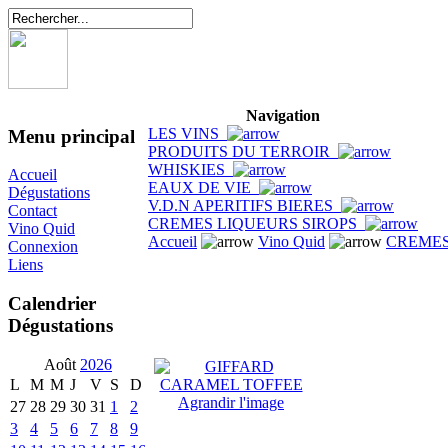
Navigation
LES VINS
Menu principal
PRODUITS DU TERROIR
WHISKIES
Accueil
EAUX DE VIE
Dégustations
V.D.N APERITIFS BIERES
Contact
CREMES LIQUEURS SIROPS
Vino Quid
Accueil
Vino Quid
CREMES
Connexion
Liens
Calendrier
Dégustations
Août
2026
L
M
M
J
V
S
D
Agrandir l'image
27
28
29
30
31
1
2
3
4
5
6
7
8
9