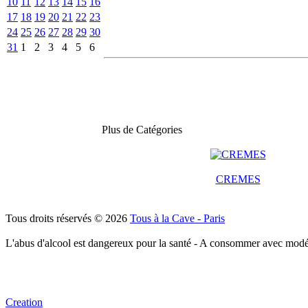
10
11
12
13
14
15
16
17
18
19
20
21
22
23
24
25
26
27
28
29
30
31
1
2
3
4
5
6
Plus de Catégories
CREMES
Tous droits réservés © 2026
Tous à la Cave - Paris
L'abus d'alcool est dangereux pour la santé - A consommer avec modé
Creation