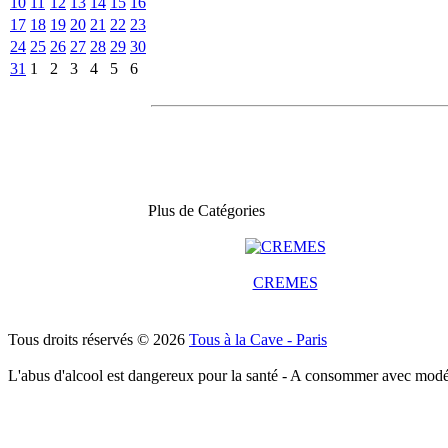
10
11
12
13
14
15
16
17
18
19
20
21
22
23
24
25
26
27
28
29
30
31
1
2
3
4
5
6
Plus de Catégories
CREMES
Tous droits réservés © 2026
Tous à la Cave - Paris
L'abus d'alcool est dangereux pour la santé - A consommer avec modé