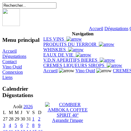
Accueil
Dégustations
Navigation
LES VINS
Menu principal
PRODUITS DU TERROIR
WHISKIES
Accueil
EAUX DE VIE
Dégustations
V.D.N APERITIFS BIERES
Contact
CREMES LIQUEURS SIROPS
Vino Quid
Accueil
Vino Quid
CREMES
Connexion
Liens
Calendrier
Dégustations
Août
2026
L
M
M
J
V
S
D
27
28
29
30
31
1
2
Agrandir l'image
3
4
5
6
7
8
9