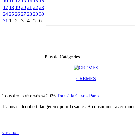
10
11
12
13
14
15
16
17
18
19
20
21
22
23
24
25
26
27
28
29
30
31
1
2
3
4
5
6
Plus de Catégories
CREMES
Tous droits réservés © 2026
Tous à la Cave - Paris
L'abus d'alcool est dangereux pour la santé - A consommer avec modé
Creation