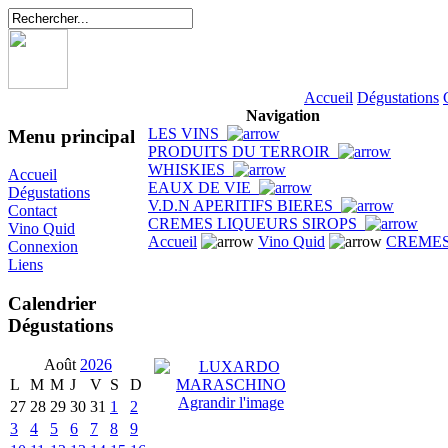
Accueil
Dégustations
Navigation
LES VINS
Menu principal
PRODUITS DU TERROIR
WHISKIES
Accueil
EAUX DE VIE
Dégustations
V.D.N APERITIFS BIERES
Contact
CREMES LIQUEURS SIROPS
Vino Quid
Accueil
Vino Quid
CREMES
Connexion
Liens
Calendrier
Dégustations
Août
2026
L
M
M
J
V
S
D
Agrandir l'image
27
28
29
30
31
1
2
3
4
5
6
7
8
9