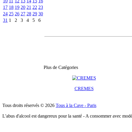
10
11
12
13
14
15
16
17
18
19
20
21
22
23
24
25
26
27
28
29
30
31
1
2
3
4
5
6
Plus de Catégories
CREMES
Tous droits réservés © 2026
Tous à la Cave - Paris
L'abus d'alcool est dangereux pour la santé - A consommer avec modé