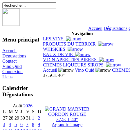
Accueil
Dégustations
Navigation
LES VINS
Menu principal
PRODUITS DU TERROIR
WHISKIES
Accueil
EAUX DE VIE
Dégustations
V.D.N APERITIFS BIERES
Contact
CREMES LIQUEURS SIROPS
Vino Quid
Accueil
Vino Quid
CREMES
Connexion
37,5CL 40°
Liens
Calendrier
Dégustations
Août
2026
L
M
M
J
V
S
D
27
28
29
30
31
1
2
3
4
5
6
7
8
9
Agrandir l'image