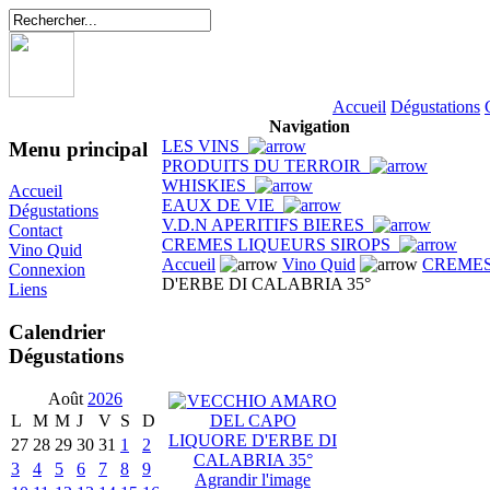
Accueil
Dégustations
Navigation
LES VINS
Menu principal
PRODUITS DU TERROIR
WHISKIES
Accueil
EAUX DE VIE
Dégustations
V.D.N APERITIFS BIERES
Contact
CREMES LIQUEURS SIROPS
Vino Quid
Accueil
Vino Quid
CREMES
Connexion
D'ERBE DI CALABRIA 35°
Liens
Calendrier
Dégustations
Août
2026
L
M
M
J
V
S
D
27
28
29
30
31
1
2
3
4
5
6
7
8
9
Agrandir l'image