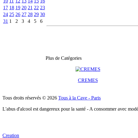
10
11
12
13
14
15
16
17
18
19
20
21
22
23
24
25
26
27
28
29
30
31
1
2
3
4
5
6
Plus de Catégories
CREMES
Tous droits réservés © 2026
Tous à la Cave - Paris
L'abus d'alcool est dangereux pour la santé - A consommer avec modé
Creation