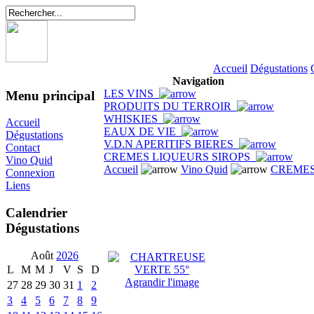
Accueil
Dégustations
Navigation
LES VINS
Menu principal
PRODUITS DU TERROIR
WHISKIES
Accueil
EAUX DE VIE
Dégustations
V.D.N APERITIFS BIERES
Contact
CREMES LIQUEURS SIROPS
Vino Quid
Accueil
Vino Quid
CREMES
Connexion
Liens
Calendrier
Dégustations
Août
2026
L
M
M
J
V
S
D
Agrandir l'image
27
28
29
30
31
1
2
3
4
5
6
7
8
9