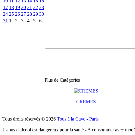
10
11
12
13
14
15
16
17
18
19
20
21
22
23
24
25
26
27
28
29
30
31
1
2
3
4
5
6
Plus de Catégories
CREMES
Tous droits réservés © 2026
Tous à la Cave - Paris
L'abus d'alcool est dangereux pour la santé - A consommer avec modé