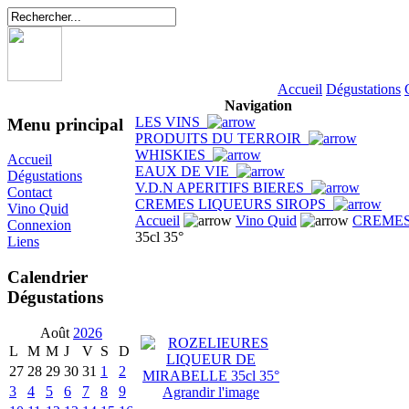
Accueil
Dégustations
Navigation
LES VINS
Menu principal
PRODUITS DU TERROIR
WHISKIES
Accueil
EAUX DE VIE
Dégustations
V.D.N APERITIFS BIERES
Contact
CREMES LIQUEURS SIROPS
Vino Quid
Accueil
Vino Quid
CREMES
Connexion
35cl 35°
Liens
Calendrier
Dégustations
Août
2026
L
M
M
J
V
S
D
27
28
29
30
31
1
2
3
4
5
6
7
8
9
Agrandir l'image