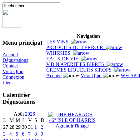
Navigation
LES VINS
Menu principal
PRODUITS DU TERROIR
WHISKIES
Accueil
EAUX DE VIE
Dégustations
V.D.N APERITIFS BIERES
Contact
CREMES LIQUEURS SIROPS
Vino Quid
Accueil
Vino Quid
WHISKI
Connexion
Liens
Calendrier
Dégustations
Août
2026
L
M
M
J
V
S
D
Agrandir l'image
27
28
29
30
31
1
2
3
4
5
6
7
8
9