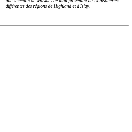
une sélection de whiskies de malt provenant de 14 distilleries
différentes des régions de Highland et d'Islay.