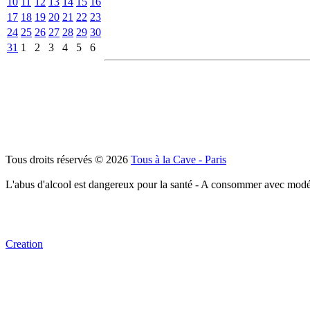
10
11
12
13
14
15
16
17
18
19
20
21
22
23
24
25
26
27
28
29
30
31
1
2
3
4
5
6
Tous droits réservés © 2026
Tous à la Cave - Paris
L'abus d'alcool est dangereux pour la santé - A consommer avec modé
Creation