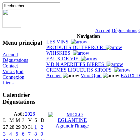
Accueil
Dégustations
Navigation
LES VINS
Menu principal
PRODUITS DU TERROIR
WHISKIES
Accueil
EAUX DE VIE
Dégustations
V.D.N APERITIFS BIERES
Contact
CREMES LIQUEURS SIROPS
Vino Quid
Accueil
Vino Quid
EAUX D
Connexion
Liens
Calendrier
Dégustations
Août
2026
L
M
M
J
V
S
D
Agrandir l'image
27
28
29
30
31
1
2
3
4
5
6
7
8
9