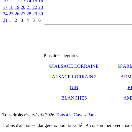
10
11
12
13
14
15
16
17
18
19
20
21
22
23
24
25
26
27
28
29
30
31
1
2
3
4
5
6
Plus de Catégories
ALSACE LORRAINE
ARM
GIN
R
BLANCHES
AM
Tous droits réservés © 2026
Tous à la Cave - Paris
L'abus d'alcool est dangereux pour la santé - A consommer avec modé