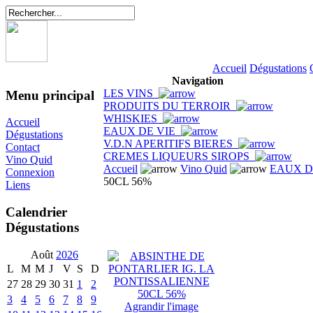
Accueil
Dégustations
Navigation
LES VINS
Menu principal
PRODUITS DU TERROIR
WHISKIES
Accueil
EAUX DE VIE
Dégustations
V.D.N APERITIFS BIERES
Contact
CREMES LIQUEURS SIROPS
Vino Quid
Accueil
Vino Quid
EAUX D
Connexion
50CL 56%
Liens
Calendrier
Dégustations
Août
2026
L
M
M
J
V
S
D
27
28
29
30
31
1
2
3
4
5
6
7
8
9
Agrandir l'image