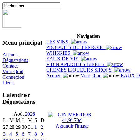
Navigation
LES VINS
Menu principal
PRODUITS DU TERROIR
WHISKIES
Accueil
EAUX DE VIE
Dégustations
V.D.N APERITIFS BIERES
Contact
CREMES LIQUEURS SIROPS
Vino Quid
Accueil
Vino Quid
EAUX D
Connexion
Liens
Calendrier
Dégustations
Août
2026
L
M
M
J
V
S
D
Agrandir l'image
27
28
29
30
31
1
2
3
4
5
6
7
8
9