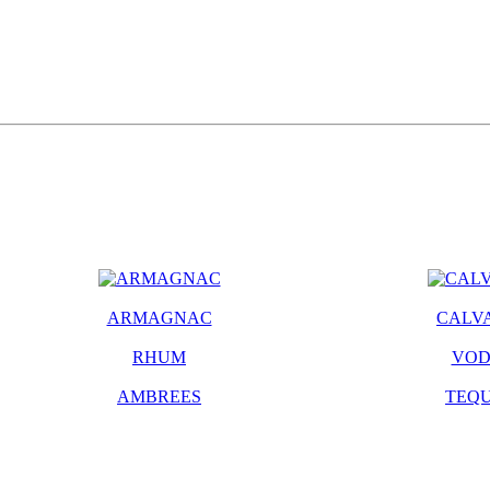
ARMAGNAC
CALV
RHUM
VO
AMBREES
TEQU